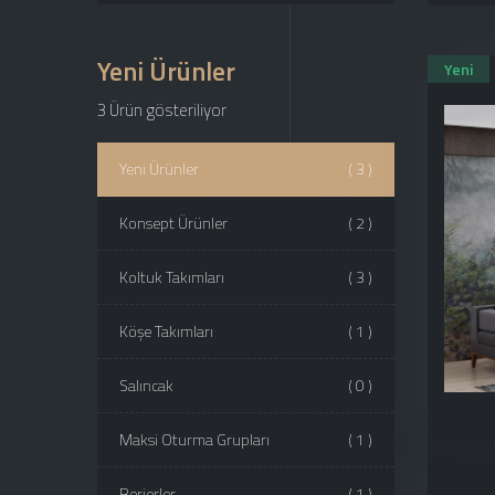
Yeni Ürünler
Yeni
3 Ürün gösteriliyor
Yeni Ürünler
( 3 )
Konsept Ürünler
( 2 )
Koltuk Takımları
( 3 )
Köşe Takımları
( 1 )
Salıncak
( 0 )
Maksi Oturma Grupları
( 1 )
Berjerler
( 1 )