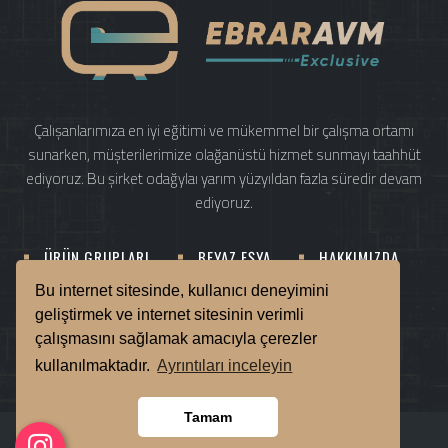
Çalışanlarımıza en iyi eğitimi ve mükemmel bir çalışma ortamı
sunarken, müşterilerimize olağanüstü hizmet sunmayı taahhüt
ediyoruz. Bu şirket odağylaı yarım yüzyıldan fazla süredir devam
ediyoruz.
ÜRÜN GRUPLARI
BEYAZ EŞYA
HAKKIMIZDA
SATIŞ NOKTALARI
E-KATALOG
İLETİŞİM
Bu internet sitesinde, kullanıcı deneyimini
geliştirmek ve internet sitesinin verimli
çalışmasını sağlamak amacıyla çerezler
00000000000
info@ebraravm.com.tr
kullanılmaktadır.
Ayrıntıları inceleyin
Tamam
Copyright © EbrarAVM Dayanıklı Tüketim Malları! 2024